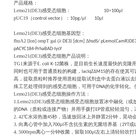
产品规格：
Lemo21(DE3)
感受态细胞：
×
μ
10
100
l
pUC19
（
）：
μ
μ
control vector
10pg/
l 10
l
Lemo21(DE3)
感受态细胞基因型：
fhuA2 [lon] ompT gal (
λ
∆
DE3) [dcm]
hsdS/ pLemo(CamR)DE
pACYC184-PrhaBAD-lysY
Lemo21(DE3)
感受态细胞产品说明：
TG1
来源于
菌株，是目前生长速度最快的克隆
E. coli K-12
同时也可用于普通质粒的构建，
的存在使其可
lacIqZΔM15
高，提取质粒时推荐使用质粒提取试剂盒中去蛋白液以去
殊工艺处理得到的感受态细胞，可用于
的化学转化。
DNA
Lemo21(DE3)
感受态细胞操作方法：
1.Lemo21(DE3)
感受态细胞感受态细胞放置冰中融化（或
的
（质粒或连接产物）并用手拨打
管底轻轻混匀，
DNA
EP
2. 42
℃水浴热激
秒，迅速放回冰上并静置
分钟，晃动
45
2
3.
向离心管中加入
μ
不含抗生素的无菌培养基（
或
700
l
2YT
4. 5000rpm
离心一分钟收菌，留取
μ
左右上清轻轻吹打
100
l