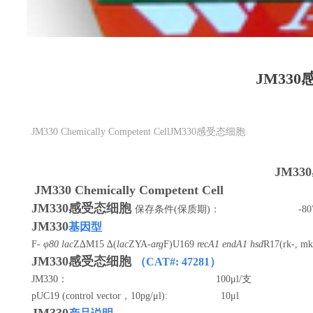
JM33
JM330 Chemically Competent CellJM330感受态细胞
JM3
JM330 Chemically Competent Cell
JM330感受态细胞
保存条件
(保质期)： -80℃
JM330
基因型
F-
φ80 lac
Z∆M15 ∆(
lac
ZYA
-arg
F)U169
recA1 endA1 hsd
R17(rk-, m
JM330感受态细胞
（
CAT#:
47281
）
JM330： 100μl/支
pUC19 (control vector，10pg/μl): 10μl