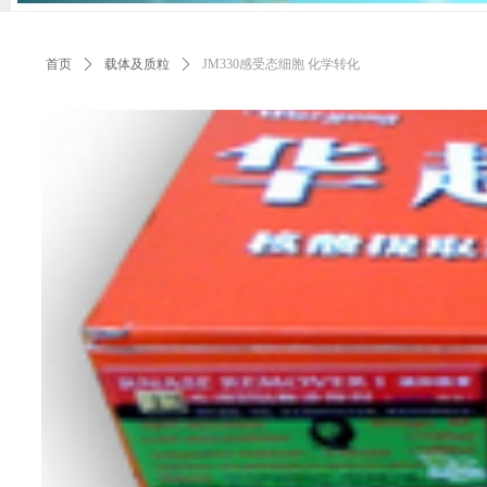
首页
ꄲ
载体及质粒
ꄲ
JM330感受态细胞 化学转化