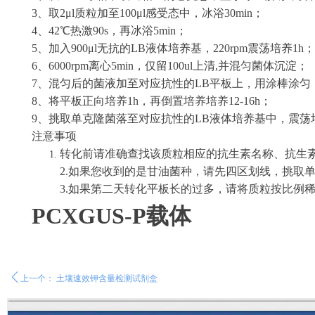
3、取2μl质粒加至100μl感受态中，冰浴30min；
4、42℃热激90s，再冰浴5min；
5、加入900μl无抗的LB液体培养基，220rpm震荡培养1h；
6、6000rpm离心5min，仅留100ul上清,并混匀菌体沉淀；
7、混匀后的菌液加至对应抗性的LB平板上，用涂棒涂匀
8、将平板正向培养1h，再倒置培养培养12-16h；
9、挑取单克隆菌落至对应抗性的LB液体培养基中，震荡培
注意事项
转化前请准确查找该质粒相应的抗生素名称、抗生
2.如果您收到的是甘油菌种，请先四区划线，挑取
3.如果第二天转化平板长的过多，请将质粒按比例
PCXGUS-P
载体
ꄴ
上一个：
土壤速效钾含量检测试剂盒