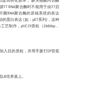
以提高转化效率； 缺失核酸内切酶
源
聚合酶时不能用于由
启
T7 RNA
T7
杆菌
聚合酶的原核系统的表达
RNA
动的蛋白表达
如：
系列
，这种
(
pET
)
殊工艺制作，
质粒（
，
pUC19
2686bp
加入目的质粒，并用手拨打
管底
EP
或
培养基上。
LB