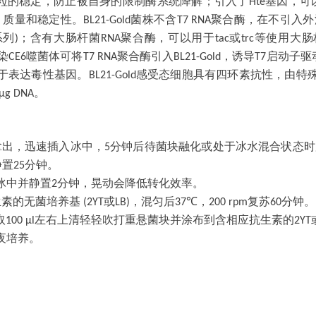
粒的稳定，防止被自身的限制酶系统降解；引入了
基因，可
Hte
、质量和稳定性。
菌株不含
聚合酶，在不引入外
BL21-Gold
T7 RNA
系列
；含有大肠杆菌
聚合酶，可以用于
或
等使用大肠
)
RNA
tac
trc
染
噬菌体可将
聚合酶引入
，诱导
启动子驱
CE6
T7 RNA
BL21-Gold
T7
于表达毒性基因。
感受态细胞具有四环素抗性，由特
BL21-Gold
。
/µg DNA
拿出，迅速插入冰中，
分钟后待菌块融化或处于冰水混合状态时
5
静置
分钟。
25
冰中并静置
分钟，晃动会降低转化效率。
2
生素的无菌培养基
或
，混匀后
，
复苏
分钟。
(2YT
LB)
37℃
200 rpm
60
取
左右上清轻轻吹打重悬菌块并涂布到含相应抗生素的
100 μl
2YT
夜培养。
。