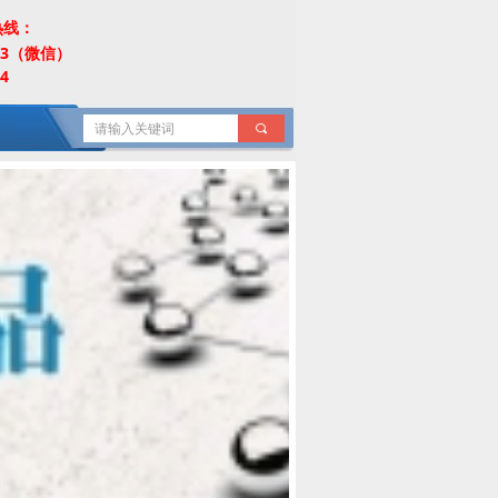
热线：
453（微信）
4
끠