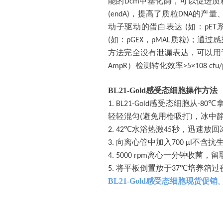
能的
甲基化酶，可以促进质
Dcm
，提高了质粒
的产量
(endA)
DNA
动子驱动的蛋白表达
如：
(
pET
如：
，
质粒
；通过感
(
pGEX
pMAL
)
方法完全没有泄漏表达，可以用
）检测转化效率
AmpR
>5×10
8 cfu
BL21-Gold
感受态细胞
操作方法
感受态细胞从
1. BL21-Gold
-80℃
轻轻混匀
避免用枪吸打
，冰中
(
)
水浴热激
秒，迅速放回
2. 42℃
45
向离心管中加入
不含抗
3.
700 μl
离心一分钟收菌，留
4. 5000 rpm
将平板倒置放于
培养箱过
5.
37℃
BL21-Gold
感受态细胞现货促销