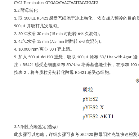
CYC1 Terminator: GTGACATAACTAATTACATGATG
酵母转化
3.2
取
感受态细胞于冰上融化，依次加入预冷的目的
1.
100 μL R5421
并吸打几次混匀。
500 μL
水浴
时翻转
次混匀
。
2. 30℃
30 min (15 min
6-8
)
水浴
时翻转
次混匀
。
3. 42℃
15 min (7.5 min
6-8
)
离心
弃上清。
4. 10,000 rpm
30 s
加入
重悬，吸取
涂布
含
5.
500 μL ddH2O
100 μL
SD/-Ura with Agar (
注：
感受态细胞涂布
培养基也能生长，在添加
R5421
SD/-Ura
100 
按表
，将各质粒分别转化酵母
感受态细胞。
2
R5421
阳性克隆鉴定
选做
3.3
(
)
此步骤可以忽略，详细步骤可参考
酵母阳性克隆快速检测
SK2420