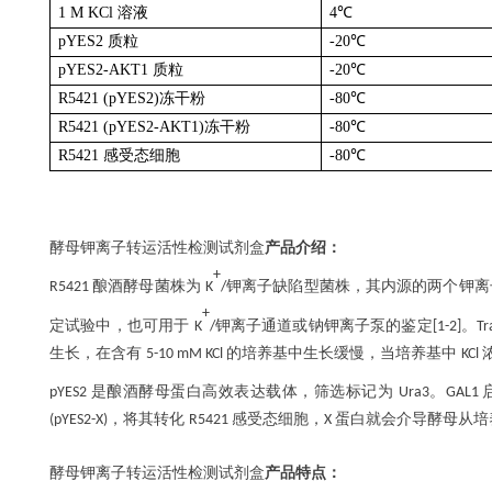
1 M KCl
溶液
4
℃
pYES2
质粒
-20℃
pYES2-AKT1
质粒
-20℃
R5421 (pYES2)
冻干粉
-80℃
R5421 (pYES2-AKT1)
冻干粉
-80℃
R5421
感受态细胞
-80℃
酵母钾离子转运活性检测试剂盒
产品介绍：
+
酿酒酵母菌株为
钾离子缺陷型菌株，其内源的两个钾离
R5421
K
/
+
定试验中，也可用于
钾离子通道或钠钾离子泵的鉴定
。
K
/
[1-2]
Tr
生长，在含有
的培养基中生长缓慢，当培养基中
5-10 mM KCl
KCl
是酿酒酵母蛋白高效表达载体，筛选标记为
。
pYES2
Ura3
GAL1
，将其转化
感受态细胞，
蛋白就会介导酵母从培
(pYES2-X)
R5421
X
酵母钾离子转运活性检测试剂盒
产品特点：