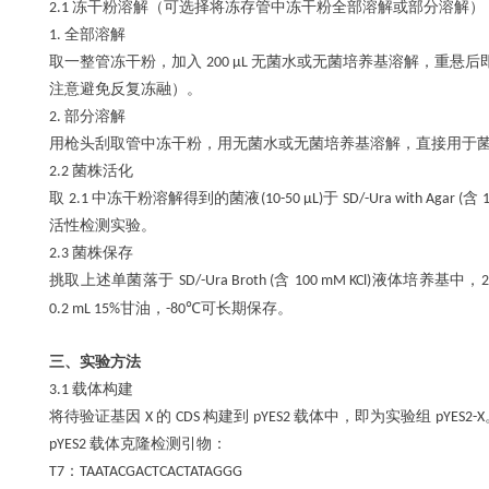
冻干粉溶解（可选择将冻存管中冻干粉全部溶解或部分溶解）
2.1
全部溶解
1.
取一整管冻干粉，加入
无菌水或无菌培养基溶解，重悬后
200 μL
注意避免反复冻融）。
部分溶解
2.
用枪头刮取管中冻干粉，用无菌水或无菌培养基溶解，直接用于
菌株活化
2.2
取
中冻干粉溶解得到的菌液
于
含
2.1
(10-50 μL)
SD/-Ura with Agar (
活性检测实验。
菌株保存
2.3
挑取上述单菌落于
含
液体培养基中，
SD/-Ura Broth (
100 mM KCl)
2
甘油，
可长期保存。
0.2 mL 15%
-80℃
三、实验方法
载体构建
3.1
将待验证基因
的
构建到
载体中，即为实验组
X
CDS
pYES2
pYES2-X
载体克隆检测引物：
pYES2
：
T7
TAATACGACTCACTATAGGG