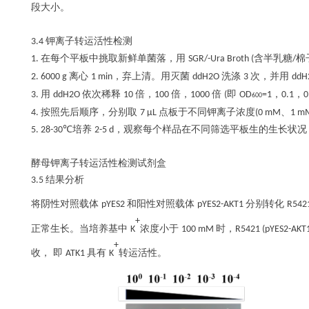
段大小。
钾离子转运活性检测
3.4
在每个平板中挑取新鲜单菌落，用
含半乳糖
棉
1.
SGR/-Ura Broth (
/
离心
，弃上清。用灭菌
洗涤
次，并用
2. 6000
g
1 min
ddH2O
3
dd
用
依次稀释
倍，
倍，
倍
即
，
，
3.
ddH2O
10
100
1000
(
OD
=1
0.1
0
600
按照先后顺序，分别取
点板于不同钾离子浓度
、
4.
7 μL
(0 mM
1 m
培养
，观察每个样品在不同筛选平板生的生长状况
5. 28-30℃
2-5 d
酵母钾离子转运活性检测试剂盒
结果分析
3.5
将阴性对照载体
和阳性对照载体
分别转化
pYES2
pYES2-AKT1
R542
+
正常生长。当培养基中
浓度小于
时，
K
100 mM
R5421 (pYES2-AKT
+
收，
即
具有
转运活性。
ATK1
K