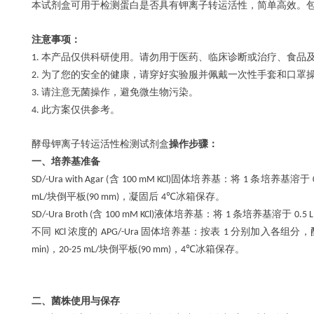
本试剂盒可用于检测蛋白是否具有钾离子转运活性，简单高效。
注意事项：
本产品仅供科研使用。请勿用于医药、临床诊断或治疗、食品
1.
为了您的安全的健康，请穿好实验服并佩戴一次性手套和口罩
2.
请注意无菌操作，避免微生物污染。
3.
此方案仅供参考。
4.
酵母钾离子转运活性检测试剂盒
操作步骤：
一、培养基准备
含
固体培养基：将
条培养基溶于
SD/-Ura with Agar (
100 mM KCl)
1
块倒平板
，凝固后
冰箱保存。
mL/
(90 mm)
4℃
含
液体培养基：将
条培养基溶于
SD/-Ura Broth (
100 mM KCl)
1
0.5 
不同
浓度的
固体培养基：按表
分别加入各组分，
KCl
APG/-Ura
1
，
块倒平板
，
冰箱保存。
min)
20-25 mL/
(90 mm)
4℃
二、菌株使用与保存