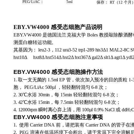
PEG
/
LiAC
：
5
ml
保存：
RT
（
12
个月
EBY
.
VW
4000
感受态
细胞
产品说明
EBY.VW4000
是德国法兰克福大学
Boles
教授敲除酿酒酵
测蛋白糖转运功能。
其基因为：
leu2-3
，
112 ura3-52 trp1-289 his3Δ1 MA
L2-8C
S
hxt10Δ
hxt8Δ hxt514Δ hxt2Δ hxt367Δ gal2Δ slt1Δ agt1Δ ydl2
EBY
.
VW
4000
感受态
细胞
操作方法
1.
取一支无菌的
1.5ml EP
管，依次加入预冷的目的质粒
1-
胞，
PEG/LiAc 500µl
，轻轻翻转混匀
6-8
次；
2. 30
℃水浴
30min
，每
15min
轻轻翻
转混匀
6-8
次；
3. 42
℃水浴
15min
，每
7.5min
轻
轻翻转混匀
6-8
次；
4.
12000rpm
瞬时离心弃上清，用
100µl 0.9% NaCl
或
d
dH
2
EBY
.
VW
4000
感受态
细胞
注意事项
1.
使用
Carrier DNA
前，请把装有
Carrie
r DNA
的管子在
2. PEG
溶液在低温环境下会析出，请于常温下完全
溶解