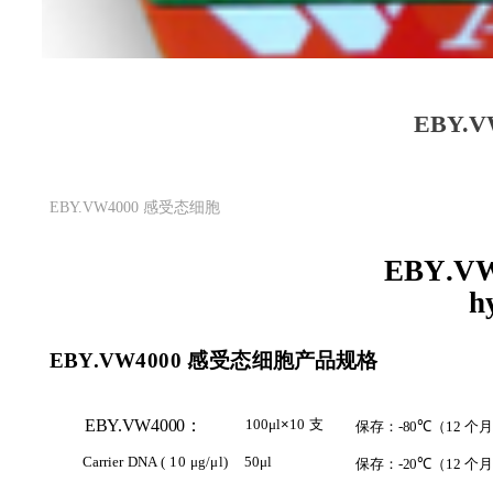
EBY.
EBY.VW4000 感受态细胞
EBY
.
V
h
EBY
.
VW
4000
感受态
细胞
产品规格
100μl
×
10
支
EBY.VW4000
：
保存：
-80
℃（
12
个月
Carrier
DNA
(
10
μg/μl)
50μl
保存：
-20
℃（
12
个月