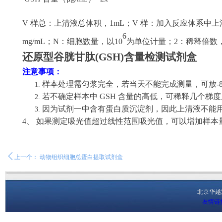
V 样总：上清液总体积，1mL；V 样：加入反应体系中上清液
6
mg/mL；N：细胞数量，以10
为单位计量；
2：稀释倍数
还原型谷胱甘肽
(GSH)
含量检测试剂盒
注意事项：
样本处理需匀浆完全，若当天不能完成测量，可放
-
若不确定样本中
GSH 含量的高低，可稀释几个梯
因为试剂一中含有蛋白质沉淀剂，因此上清液不能
4、 如果测定吸光值超过线性范围吸光值，可以增加样本
ꄴ
上一个：
动物组织细胞总蛋白提取试剂盒
北京华
友情链