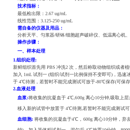
技术指标：
最低检出限：
2.67
u
g/mL
线性范围：
3.125-250
u
g/mL
需自备的仪器及用品：
分析天平、匀浆器
/研钵/细胞超声破碎仪、低温离心机
操作步骤：
一、样本处理
1.
组织处理
:
新鲜组织首先用
PBS 冲洗2 次，然后称取动物组织或者
加入 1mL 试剂一 (组织/试剂一比例保持不变即可)，迅
于
4℃
待测，若暂时不能完成测试可放于
-80℃
保存
(可保存
2.
血液处理
血浆
:
将收集的抗凝血于
4℃
,600g 离心10分钟,吸
移入新的试管中放置于 4
℃
待测
,若暂时不能完成测试可放
血细胞
:
将收集的抗凝血于
4℃
，
600g 离心10分钟，弃
钟)，加入等体积试剂一，混匀后 4
℃
放置
10分钟，80