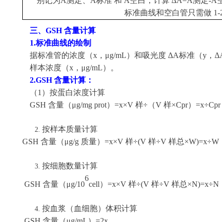
别记为A测定、A标准 和 A空白，计算 ΔA=A测定-A空
标准曲线和空白管只需做 1-
三、
GSH 含量计算
1.
标准曲线的绘制
据标准管的浓度（
x，μg/mL）和吸光度 ΔA标准（
样本浓度（x，μg/mL）。
2.
GSH 含量计算：
（
1）按蛋白浓度计算
GSH 含量（μg/mg prot）=x×V 样÷（V 样×Cpr）=x÷Cpr
按样本质量计算
GSH 含量（μg/g 质量）=x×V 样÷(V 样÷V 样总×W)=x÷W
按细胞数量计算
6
GSH 含量（μg/10
cell）=x×V 样÷(V 样÷V 样总×N)=x÷N
按血浆（血细胞）体积计算
GSH 含量（μg/mL）=2x