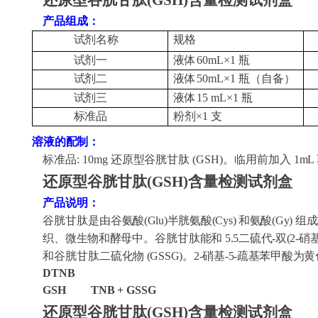
还原型谷胱甘肽
(GSH)
含量检测试剂盒
产品组成：
试剂名称
规格
试剂一
液体
60mL×1
瓶
试剂
二
液体
50
mL×1 瓶（自备
）
试剂
三
液体
15
mL×1
瓶
标准品
粉剂
×1
支
溶液的配制：
标准品
: 10mg 还原型
谷胱甘肽
(GSH)。临用前加入 1mL
还原型谷胱甘肽
(GSH)
含量检测试剂盒
产品说明：
谷胱甘肽
是由谷氨酸
(Glu)半胱氨酸(Cys) 和氨酸(Gy) 
织、微生物和酵母中。
谷胱甘肽
能和
5.5二硫代-双(2-硝基苯甲
和
谷胱甘肽
二硫化物
(GSSG)。2-硝基-5-疏基苯甲酸
DTNB
GSH
T
NB + GSSG
还原型谷胱甘肽
(GSH)
含量检测试剂盒