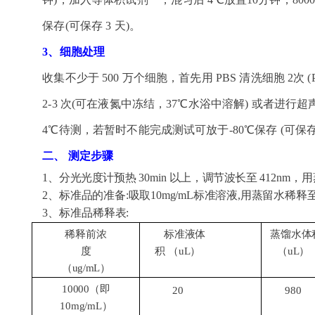
保存
(可保存 3 天)。
3、细胞处理
收集不少于
500 万个细胞，首先用 PBS 清洗细胞 2次 (P
2-3 次(可在液氮中冻结，37
℃
水浴中溶解
) 或者进行超声
4℃
待测，若暂时不能完成测试可放于
-80
℃
保存
(可保存
二、
测定步骤
1
、分光光度计预热
30min
以上，调节波长至
412
nm
，用
2、标准品的准备:吸取10mg/mL标准溶液,用蒸留水稀释至200ug/
3
、
标准品稀释表
:
稀释前浓
标准液体
蒸馏水体
度
积
（
uL）
（
uL）
（
ug/
mL）
10000（即
20
980
10mg/mL）