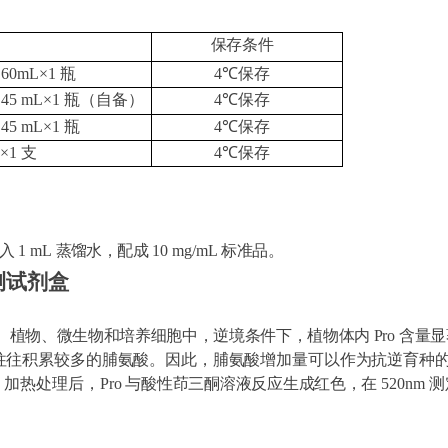
保存条件
60mL×1
瓶
4℃
保存
45 mL×1 瓶（自备
）
4℃
保存
45 mL×1
瓶
4℃
保存
剂
×1
支
4℃
保存
入
1 mL
蒸馏水，配成
10 mg/mL
标准品。
测试剂盒
、植物、微生物和培养细胞中，逆境条件下，植物体内
Pro
含量显
往往积累较多的脯氨酸。因此，脯氨酸增加量可以作为抗逆育种
o，加热处理后，Pro
与酸性茚三酮溶液反应生成红色，在
520nm
测