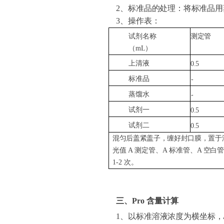
2
、标准品的处理：将标准品用
3
、操作表：
试剂名称
测定管
（
mL
）
上清液
0.5
标准品
-
蒸馏水
-
试剂一
0.5
试剂二
0.5
混匀后盖紧盖子，缠好封口膜，置于
光值
A
测定管、
A
标准管、
A
空白管
1-2
次。
三、
Pro
含量计算
1、以标准溶液浓度为横坐标，