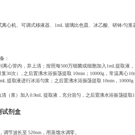
式离心机、可调式移液器、
1mL
玻璃比色皿、冰乙酸、研钵
/匀
备：
到离心管内，弃上清；按照每
500万细菌或细胞加入1mL提取
重复30次
），
之后置沸水浴振荡提取
10min；10000g，常温离
心
1
1mL
提取液进行冰浴匀浆；之后置沸水浴振荡提取
10min，100
血清（浆）
加入
0.9mL
提取液，充分混匀，之后置沸水浴振荡提取
测试剂盒
，调节波长至
520nm
，用蒸馏水调零。