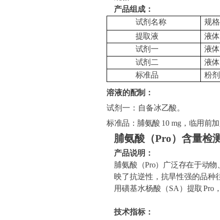
产品组成：
试剂名称
规格
提取液
液体
试剂一
液体
试剂二
液体
标准品
粉
溶液的配制：
试剂一：自备冰乙酸。
标准品：脯氨酸
10 mg
，临用前加
脯氨酸（
Pro
）
含量检
产品说明：
脯氨酸（
Pro）
广泛存在于动物
映了抗逆性，抗旱性强的品种
用磺基水杨酸（
SA）
提取
Pr
技术指标：