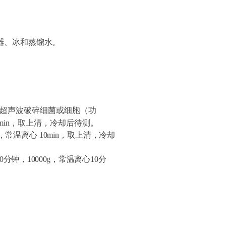
浆器、冰和蒸馏
水。
液，超声波破碎细菌或细胞（功
0min，取上清，冷却后待测
。
00g，常温离心 10min，取上清，冷却
10分钟，10000g，
常温离心
10分