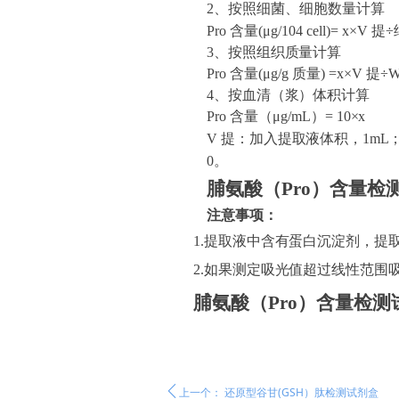
2
、按照细菌、细胞数量计算
Pro
含量
(μg/10
4
cell
)=
x×V
提
÷
3、按照组织质量计算
Pro
含量
(μg/g
质量
)
=x×V
提
÷
4、按血清（浆）体积计算
Pro
含量（
μg/mL）
=
10×x
V
提：加入提取液体积，
1mL
0
。
脯氨酸（
Pro
）
含量检
注意事项：
1.
提取液中含有蛋白沉淀剂，提
2.
如果测定吸光值超过线性范围
脯氨酸（
Pro
）
含量检测
ꄴ
上一个：
还原型谷甘(GSH）肽检测试剂盒