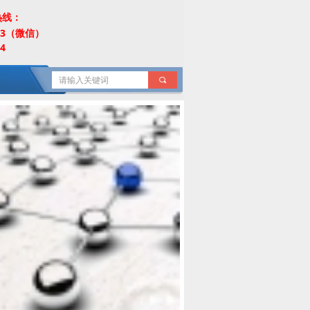
热线：
453（微信）
4
끠