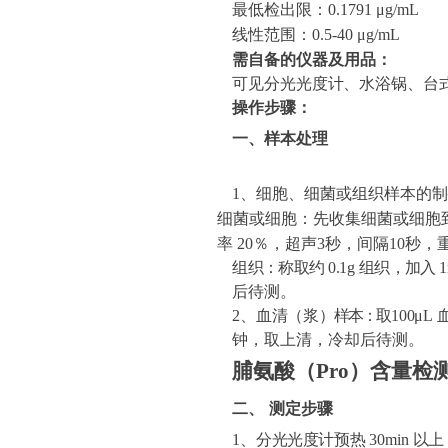
最低检出限：
0.1791
μg/mL
线性范围：
0.5-40
μg/mL
需自备的仪器及用品：
可见分光光度计、水浴锅、台
操作步骤：
一、样本处理
1
、细胞、细菌或组织样本的制
细菌或细胞：先收集细菌或细胞
率
20％，超声3秒，间隔10秒，
组织：称取约
0.1g
组织，加入
后待测。
2、血清（浆）
样本：取
100μL
钟，取上清，冷却后待测。
脯氨酸（
Pro
）
含量检
二、
测定步骤
1
、分光光度计预热
30min
以上