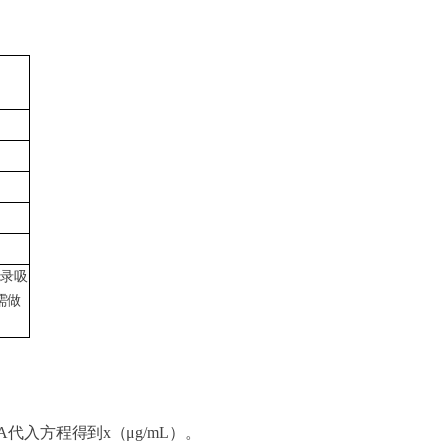
记录吸
需做
ΔA代入方程得到
x
（
μg/mL）
。