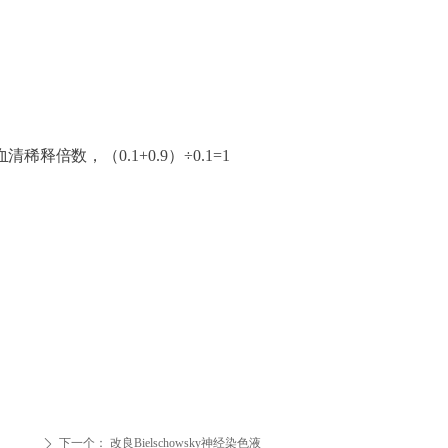
血清稀释倍数，
（
0.1+0.9）÷0.1=1
下一个：
改良Bielschowsky神经染色液
ꄲ