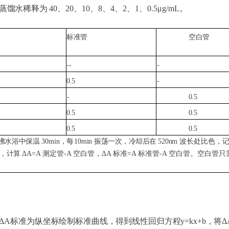
蒸馏水稀释为
40、20、10、8、4、2、1、0.5μg/mL
。
标准管
空白管
-
-
-
0.5
-
-
0.5
0.5
0.5
0.5
0.5
沸水浴中保温
30min
，每
10min
振荡一次，冷却后在
520nm
波长处比色，
，计算
ΔA=A
测定管
-A
空白管，
ΔA
标准
=A
标准管
-A
空白管。空白
管只
ΔA标准为纵坐标绘制标准曲线，得到线性回归方程y=kx+b，将