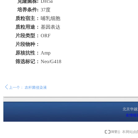
克隆菌株
:
DH5a
培养条件
:
37度
质粒宿主：
哺乳细胞
质粒用途：
基因表达
片段类型：
ORF
片段物种：
原核抗性：
Amp
筛选标记：
Neo/G418
ꄴ
上一个：
农杆菌侵染液
北京华
友情链
本网站由