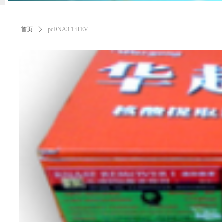
首页
ꄲ
pcDNA3.1 iTEV