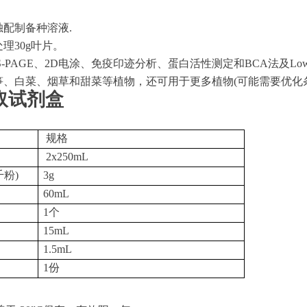
独配制备种溶液.
理30g叶片。
S-PAGE、2D电涂、免疫印迹分析、蛋白活性测定和BCA法及Lo
笋、白菜、烟草和甜菜等植物，还可用于更多植物(可能需要优化
取试剂盒
规格
2x250mL
千粉)
3g
60mL
1个
15mL
1.5mL
1份