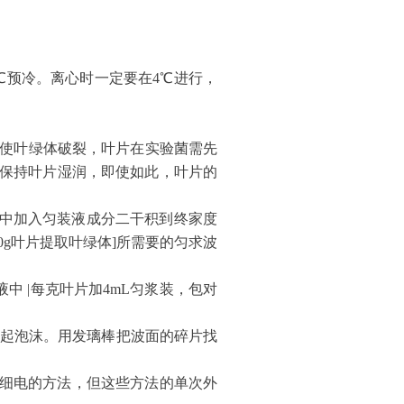
℃预冷。离心时一定要在4℃进行，
易使叶绿体破裂，叶片在实验菌需先
保持叶片湿润，即使如此，叶片的
合波中加入匀装液成分二干积到终家度
30g叶片提取叶绿体]所需要的匀求波
中 |每克叶片加4mL匀浆装，包对
继免起泡沫。用发璃棒把波面的碎片找
)等装解细电的方法，但这些方法的单次外