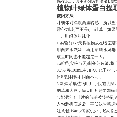
保存
:RT，其中溶液A和溶液B需
植物叶绿体蛋白提
使阳方法
;
叶细体对温度高座转感，所以整
需心力以q而不是rpm计算，如
一、叶绿体的纯化
1.实验前1-2天将植物故在暗
用自来水洗净，再用蒸鹰水淋选
放置时间也不能超过一天。
2.新鲜(实验当天)制备匀装液
0.7%(每100mL中加入0.1
体积跟材料不同而不同，
3.新鲜采集植物叶片，快速去除叶
烟草和大豆，每克叶片需要加6m
4.寄浸泡了叶片的匀杀波转移到W
人匀装机底越后，再低妹匀第1
注意
:除Warng匀家机外，还可