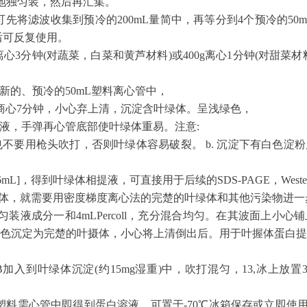
地独匀装，然后再汇集。
可先将滤波收集到预冷的200mL量简中，再等分到4个预冷的50
后可反复使用。
0g离心3分钟(对蔬菜，白菜和黄芦材料)或400g离心1分钟(对甜
个新的、预冷的50mL塑料离心管中，
000商心7分钟，小心弃上清，沉淀含叶绿体。呈浅绿色，
勾瓷液，手弹再心管底部使叶绿体重易。注意:
不要用枪头吹打，否则叶绿体容易破裂。 b. 沉淀下有白色淀
mL]，得到叶绿体相提液，可直接用于后续的SDS-PAGE，Weste
掘体，就需要用密度梯度离心法的完楚的叶绿体和其他污染物进一
L匀装液成分一和4mLPercoll，充分混合均匀。在其波面上
管底绿色沉定为完楚的叶摄体，小心将上清倒出后。用于叶握体蛋白
溶液B加入到叶绿体沉淀(约15mg湿重)中，吹打混匀，13,冰上放置
mL塑料需心管中即得到蛋白溶液。可置于-70℃冰箱保存或立即使用