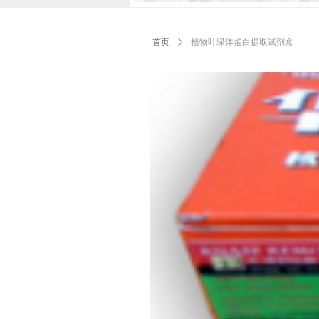
首页
ꄲ
植物叶绿体蛋白提取试剂盒