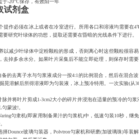
盖于-20”C保存，有效阳一年
取试剂盒
个提作必须在冰上或者在冷室进行。所用各口和溶液均需要在
4
果需要研究叶绿体的功想，提取还需要在昏暗的光线条件下进行。
室墙养以减少叶绿体中淀粉颗粒的形成，否则离心时这些颗粒很容
，去掉多余水分。如果叶片采集后不能立即处理，则保存时需要
:将自备的去离子水与匀浆液成分一按4:1的比例混合，然后在混
g干粉)，掘晃溶解后所得溶液即为匀装液，冰上预冷特用。一次实验(从
脉并将叶片剪成1-3cm2大小的碎片井浸泡在适量的预冷的匀浆液
L匀蒙波!。
aring匀隶机(即家用制备果汁的匀浆机)中，低速匀装10秒，
秒。
以选择Dounce玻璃匀装器，Polvtron匀家机和研磨(加玻璃珠