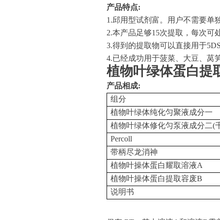
产品特点
:
1.邱用型试剂富。用户不需要单
2.本产品足够15次提取，每次可处
3.得到的提取物可以直接用于5D
4.已经成功用于菠菜、大豆、莴
植物叶绿体蛋白提
产品相成
:
组分
植物叶绿体纯化匀聚液成分一
植物叶绿体修化匀泵液成分二
(
Percoll
带柄尽龙消神
植物叶操体蛋白耀取溶液
A
植物叶操体蛋白提取容废
B
说明书