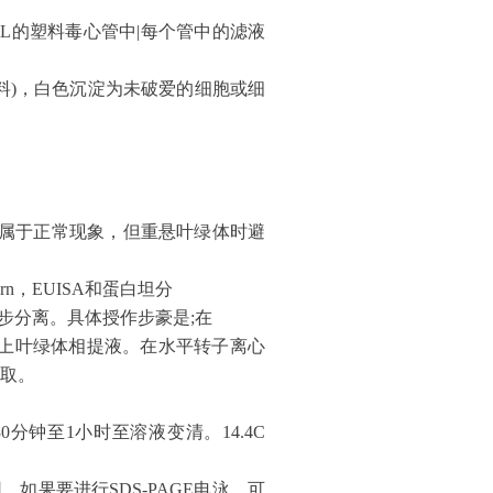
mL的塑料毒心管中|每个管中的滤液
菜材料)，白色沉淀为未破爱的细胞或细
粉属于正常现象，但重悬叶绿体时避
rn，EUISA和蛋白坦分
步分离。具体授作步豪是;在
小心铺上叶绿体相提液。在水平转子离心
提取。
30分钟至1小时至溶液变清。14.4C
。如果要进行SDS-PAGE电泳，可