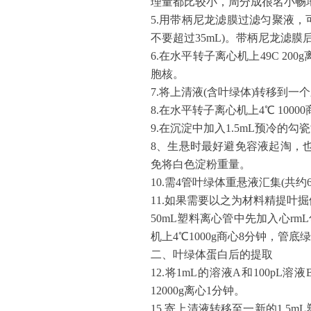
理量都比较小，周分成很名小畅
5.用带柄尼龙滤膜过滤匀聚液，
不要超过35mL)。带柄尼龙滤膜
6.在水平转子离心机上49C 20
胞核。
7.将上清液(含叶绿体)转移到一
8.在水平转子离心机上4℃ 10
9.在沉淀中加入1.5mL预冷的
8、生悬时最好避免容液起淘，也
免将白色淀粉重量。
10.需4管叶绿体重悬液汇集(共约6
11.如果需要以之为材料精提叶
50mL塑料离心管中先加入心rm
机上4℃1000g商心8分钟，
二、叶绿体蛋白后的提取
12.将1mL的溶液A和100pL
12000g离心1分钟。
15.寄上清液转移至一新的1.5