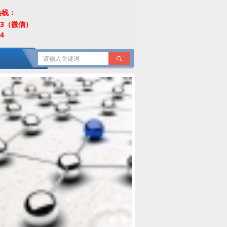
热线：
453（微信）
4
끠