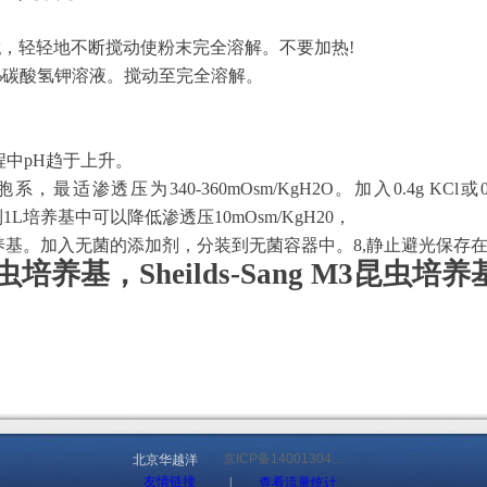
9.8g，轻轻地不断搅动使粉末完全溶解。不要加热!
 7.5%碳酸氢钾溶液。搅动至完全溶解。
滤过程中pH趋于上升。
适渗透压为340-360mOsm/KgH2O。加入0.4g KCl或0
l水到1L培养基中可以降低渗透压10mOsm/KgH20，
滤培养基。加入无菌的添加剂，分装到无菌容器中。8,静止避光保存在
M3昆虫培养基，Sheilds-Sang M3昆虫培养
京ICP备14001304号-1
北京华越洋
友情链接
|
查看流量统计