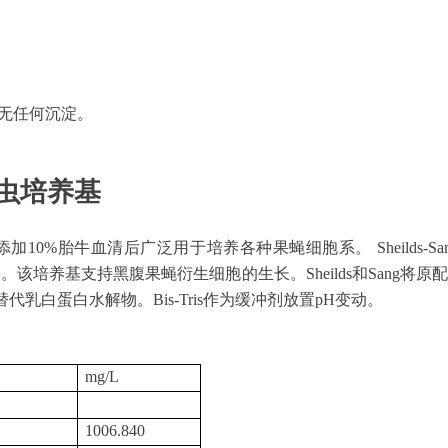
，无任何沉淀。
。
M3昆虫培养基
基中添加10%胎牛血清后广泛用于培养各种果蝇细胞系。 Sheilds-Sang M3
于D22培养基。该培养基支持黑腹果蝇衍生细胞的生长。Sheilds和Sa
乳白蛋白水解物。Bis-Tris作为缓冲剂放置pH变动。
mg/L
1006.840