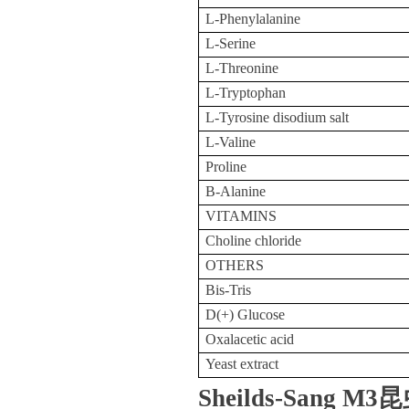
L-Phenylalanine
L-Serine
L-Threonine
L-Tryptophan
L-Tyrosine disodium salt
L-Valine
Proline
B-Alanine
VITAMINS
Choline chloride
OTHERS
Bis-Tris
D(+) Glucose
Oxalacetic acid
Yeast extract
Sheilds-Sang 