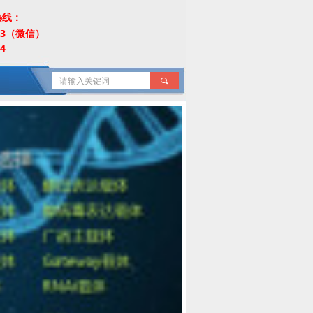
热线：
453（微信）
4
끠