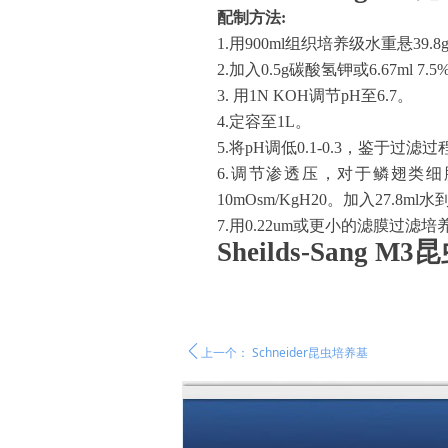
配制方法
:
1.用900ml组织培养级水重悬3
2.加入0.5g碳酸氢钾或6.67ml
3. 用1N KOH调节pH至6.7。
4.定容至1L。
5.将pH调低0.1-0.3，鉴于过
6.调节渗透压，对于鳞翅类细胞系，最
10mOsm/KgH20。加入27.8m
7.用0.22um或更小的滤膜过
Sheilds-Sang 
ꄴ
上一个：
Schneider昆虫培养基