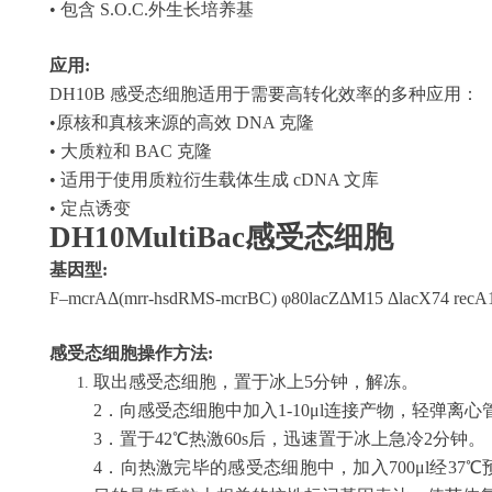
• 包含 S.O.C.外生长培养基
应用
:
DH10B 感受态细胞适用于需要高转化效率的多种应用：
•原核和真核来源的高效 DNA 克隆
• 大质粒和 BAC 克隆
• 适用于使用质粒衍生载体生成 cDNA 文库
• 定点诱变
DH10MultiBac
感受态细胞
基因型
:
F–mcrAΔ(mrr-hsdRMS-mcrBC) φ80lacZΔM15 ΔlacX74 recA1 e
感受态细胞操作方法
:
取出感受态细胞，置于冰上
5分钟，解冻。
2．向感受态细胞中加入1-10μl连接产物，轻弹离心管
3．置于42℃热激60s后，迅速置于冰上急冷2分钟。
4．向热激完毕的感受态细胞中，加入700μl经37℃预热