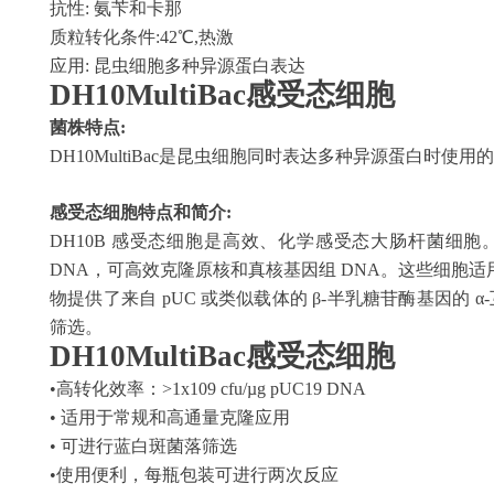
抗性
: 氨苄和卡那
质粒转化条件
:42℃,热激
应用
: 昆虫细胞多种异源蛋白表达
DH10MultiBac
感受态细胞
菌株特点
:
DH10MultiBac是昆虫细胞同时表达多种异源蛋白时使
感受态细胞特点和简介
:
DH10B 感受态细胞是高效、化学感受态大肠杆菌细胞。
DNA，可高效克隆原核和真核基因组 DNA。这些细胞适用于构
物提供了来自 pUC 或类似载体的 β-半乳糖苷酶基因的 α-
筛选。
DH10MultiBac感受态细胞
•高转化效率：>1x109 cfu/µg pUC19 DNA
• 适用于常规和高通量克隆应用
• 可进行蓝白斑菌落筛选
•使用便利，每瓶包装可进行两次反应