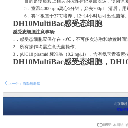
目的是使质粒上相关的抗性标记基因表达，使菌体
5．室温4,000 rpm离心5分钟，弃去700μl上
6．将平板置于37℃培养，12~14小时后可出现菌落
DH10MultiBac
感受态细胞
感受态细胞注意事项
:
1．感受态细胞应保存在-70℃，不可多次冻融和放置时
2．所有操作均需注意无菌操作。
3．pUC18 plasmid 标准品（0.2 ng/μl），含有
DH10MultiBac感受态细胞，DH10M
ꄴ
上一个：
海勒培养基
北京华
友情链
本网站由