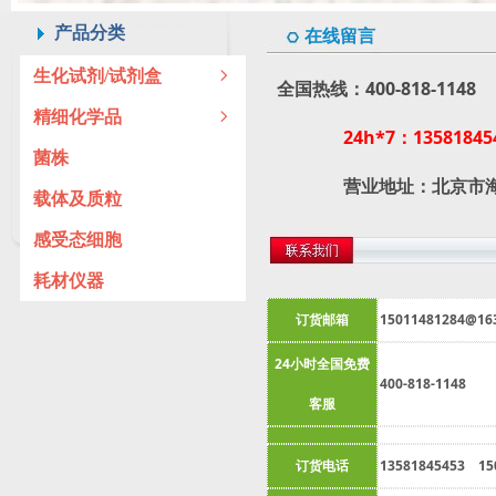
产品分类
在线留言
生化试剂/试剂盒
ꁇ
全国热线：400-818-114
精细化学品
ꁇ
24h*7：135818
菌株
营业地址：北京市海淀
载体及质粒
感受态细胞
耗材仪器
订货邮箱
15011481284@16
24小时全国免费
400-818-1148
客服
订货电话
13581845453 15